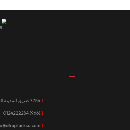
7754 طريق المدينة المنورة، السلامة، جدة 23525
(966) 0124222284
fo@elkoptanksa.com